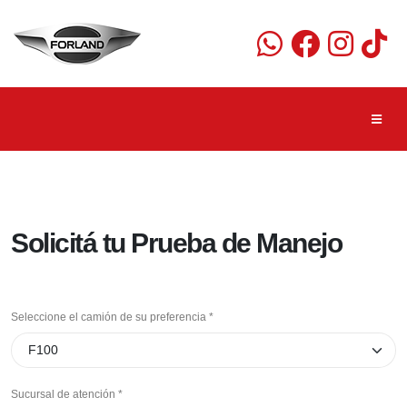
Saltar al contenido principal
Solicitá tu Prueba de Manejo
Información del vehículo
Seleccione el camión de su preferencia *
Seleccione el modelo de camión que desea probar
Sucursal de atención *