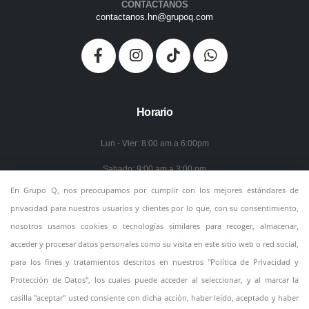
CONTACTANOS
contactanos.hn@grupoq.com
Horario
Lun - Vier: 8:00 am a 6:00pm
Sabado: 9:00 am a 3:00 pm
En Grupo Q, nos preocupamos por cumplir con los mejores estándares de
Domingo: Cerrado
privacidad para nuestros usuarios y clientes por lo que, con su consentimiento,
Política de Privacidad
nosotros usamos cookies o tecnologías similares para recoger, almacenar,
acceder y procesar datos personales como su visita en este sitio web o red social,
para los fines y tratamientos descritos en nuestros "Política de Privacidad y
Protección de Datos", los cuales puede acceder al seleccionar, y al marcar la
casilla "aceptar" usted consiente con dicha acción, haber leído, aceptado y haber