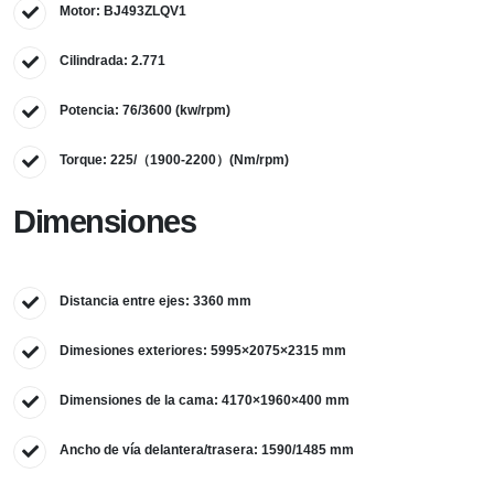
Motor: BJ493ZLQV1
Cilindrada: 2.771
Potencia: 76/3600 (kw/rpm)
Torque: 225/（1900-2200）(Nm/rpm)
Dimensiones
Distancia entre ejes: 3360 mm
Dimesiones exteriores: 5995×2075×2315 mm
Dimensiones de la cama: 4170×1960×400 mm
Ancho de vía delantera/trasera: 1590/1485 mm